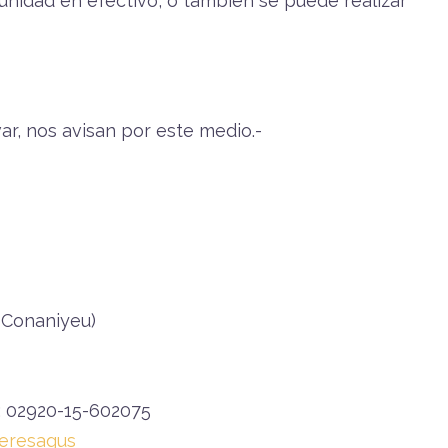
 unidad en efectivo, o también se puede realizar
ar, nos avisan por este medio.-
y Conaniyeu)
: 02920-15-602075
eresagus