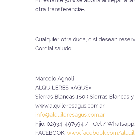
El restante 50% se abona al llegar a la
otra transferencia-.
Cualquier otra duda, o si desean reserv
Cordial saludo
Marcelo Agnoli
ALQUILERES «AGUS»
Sierras Blancas 180 ( Sierras Blancas 
www.alquileresagus.com.ar
info@alquileresagus.com.ar
Fijo: 02934-497594 / Cel / Whatsapp
FACEBOOK:
www.facebook.com/alquil