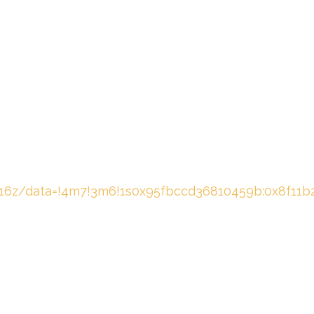
,16z/data=!4m7!3m6!1s0x95fbccd36810459b:0x8f11b